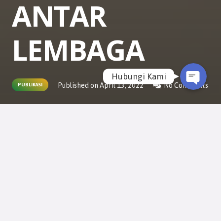
ANTAR
WhatsApp
Email
LEMBAGA
Hubungi Kami
Published on
April 13, 2022
No Comments
PUBLIKASI
PAMULANG
-Dalam merawat kerukunan umat
beragama butuh kolaborasi secara mutlak.
Maka dari itu FKUB Kota Tangsel pada Jumat
(28/1) mengadakan pertemuan dengan
berbagai elemen penting.
Diskusi tentang bagaimana membangun