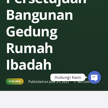
Bangunan
Gedung
Rumah
WhatsApp
Email
Ibadah
Hubungi Kami
Published on
June 19, 2023
No Comments
PUBLIKASI