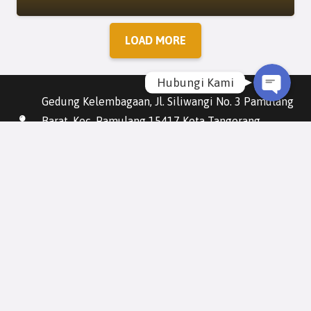
Email
LOAD MORE
Hubungi Kami
Gedung Kelembagaan, Jl. Siliwangi No. 3 Pamulang
Barat, Kec. Pamulang 15417 Kota Tangerang
Selatan – Banten.
0812-1255-2005 (Ketua)
info@fkubtangsel.org
Beranda
Artikel
Berita
Galeri