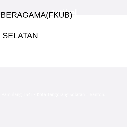
Artikel
 BERAGAMA(FKUB)
Artikel Terbaru FKUB Kota Tangerang Selatan
 SELATAN
c. Pamulang 15417 Kota Tangerang Selatan – Banten.