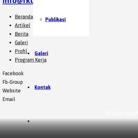
info@fkubtangsel.org
Beranda
Publikasi
Artikel
Berita
Galeri
Profil
Galeri
Program Kerja
Facebook
Fb-Group
Kontak
Website
Email
© Copyright 2