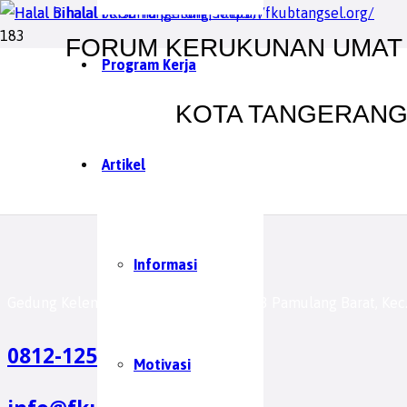
FORUM KERUKUNAN UMAT
Program Kerja
KOTA TANGERANG
Halal Bihalal
Artikel
Informasi
Gedung Kelembagaan, Jl. Siliwangi No. 3 Pamulang Barat, Ke
0812-1255-2005 (Ketua)
Motivasi