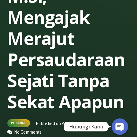
Mengajak
Merajut
Persaudaraan
Sejati Tanpa
WhatsApp
Sekat Apapun
Email
Published on
August 20, 2024
PUBLIKASI
Hubungi Kami
No Comments