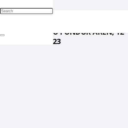
KETUA FKUB MENERIMA KUNKER
PDT. YESSI DARI GPIB
JURANGMANGU PONDOK AREN, 12
SEPTEMBER 2023